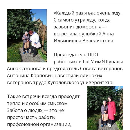
"Гродненский
«Каждый раз я вас очень жду.
С самого утра жду, когда
государственный
зазвонит домофон,» —
встретила с улыбкой Анна
университет имени
Ильинишна Венедиктова.
Председатель ППО
Янки Купалы"
работников ГрГУ им.Я.Купалы
Анна Сазонова и председатель Совета ветеранов
Антонина Карпович навестили одиноких
ветеранов труда Купаловского университета.
Такие встречи всегда проходят
тепло и с особым смыслом.
Забота о людях — это не
просто часть работы
профсоюзной организации,