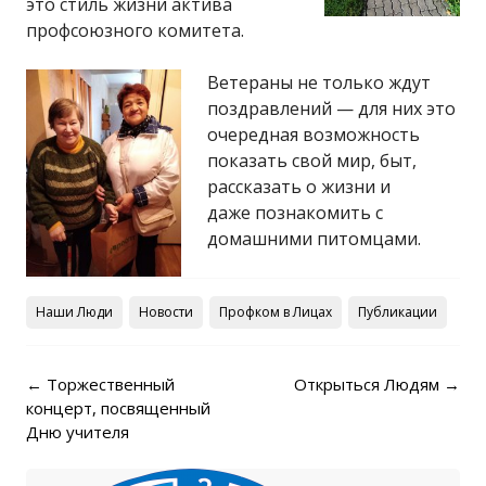
это стиль жизни актива
профсоюзного комитета.
Ветераны не только ждут
поздравлений — для них это
очередная возможность
показать свой мир, быт,
рассказать о жизни и
даже познакомить с
домашними питомцами.
Наши Люди
Новости
Профком в Лицах
Публикации
Post navigation
←
Торжественный
Открыться Людям
→
концерт, посвященный
Дню учителя