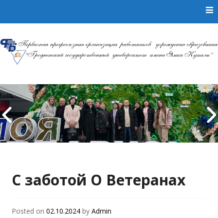
Skip to content
Первичная
профсоюзная
организация
работников
С заботой О Ветеранах
учреждения
образования
Posted on
02.10.2024
by
Admin