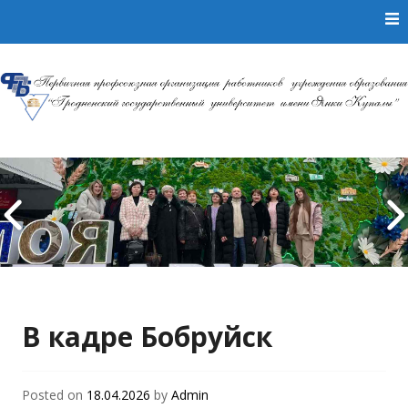
Skip to content
Первичная
профсоюзная
организация
работников
В кадре Бобруйск
учреждения
образования
Posted on
18.04.2026
by
Admin