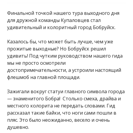
"Гродненский
Финальной точкой нашего тура выходного дня
для дружной команды Купаловцев стал
государственный
удивительный и колоритный город Бобруйск.
университет имени
Казалось бы, что может быть лучше, чем уже
прожитые выходные? Но Бобруйск решил
удивить! Под чутким руководством нашего гида
Янки Купалы"
мы не просто осмотрели
достопримечательности, а устроили настоящий
флешмоб на главной площади.
Зажигали вокруг статуи главного символа города
— знаменитого Бобра! Столько смеха, драйва и
местного колорита не передать словами. Гид
рассказал такие байки, что ноги сами пошли в
пляс. Это было неожиданно, весело и очень
душевно.