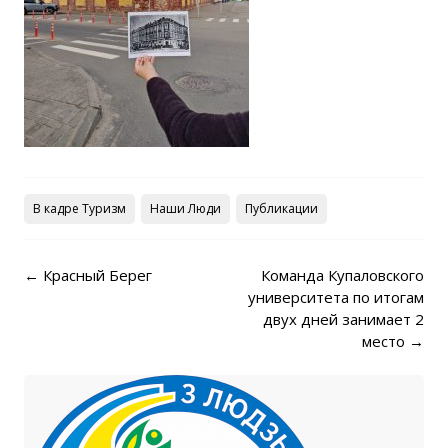
В кадре Туризм
Наши Люди
Публикации
Post navigation
←
Красный Берег
Команда Купаловского
университета по итогам
двух дней занимает 2
место
→