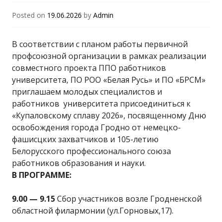
"Гродненский
Posted on
19.06.2026
by
Admin
государственный
В соответствии с планом работы первичной
профсоюзной организации в рамках реализации
совместного проекта ППО работников
университет имени
университета, ПО РОО «Белая Русь» и ПО «БРСМ»
приглашаем молодых специалистов и
Янки Купалы"
работников университета присоединиться к
«Купаловскому сплаву 2026», посвященному Дню
освобождения города Гродно от немецко-
фашисцких захватчиков и 105-летию
Белорусского профессионального союза
работников образования и науки.
В ПРОГРАММЕ:
9.00 — 9.15
Сбор участников возле Гродненской
областной филармонии (ул.Горновых,17).