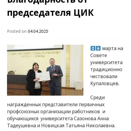
"Гродненский
председателя ЦИК
государственный
Posted on
04.04.2025
университет имени
марта на
Совете
Янки Купалы"
университета
традиционно
чествовали
Купаловцев.
Среди
награжденных представители первичных
профсоюзных организации работников и
обучающихся университета Сазонова Анна
Тадеушевна и Новицкая Татьяна Николаевна.