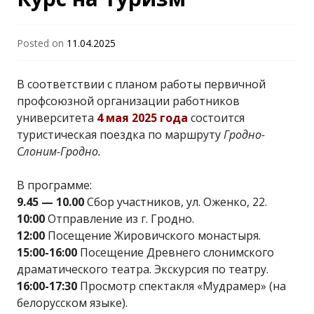
"Гродненский
Posted on
11.04.2025
государственный
В соответствии с планом работы первичной
университет имени
профсоюзной организации работников
университета
4 мая 2025 года
состоится
туристическая поездка по маршруту
Янки Купалы"
Гродно-
Слоним-Гродно.
В программе:
9.45 — 10.00
Сбор участников, ул. Оженко, 22.
10:00
Отправление из г. Гродно.
12:00
Посещение Жировичского монастыря.
15:00-16:00
Посещение Древнего слонимского
драматического театра. Экскурсия по театру.
16:00-17:30
Просмотр спектакля «Мудрамер» (на
белорусском языке).