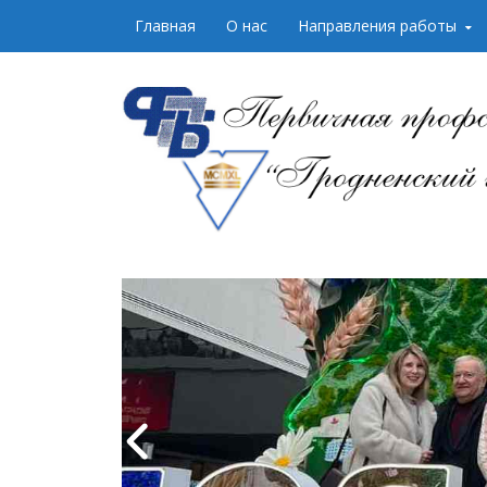
Skip to content
Главная
О нас
Направления работы
Первичная проф
образования "