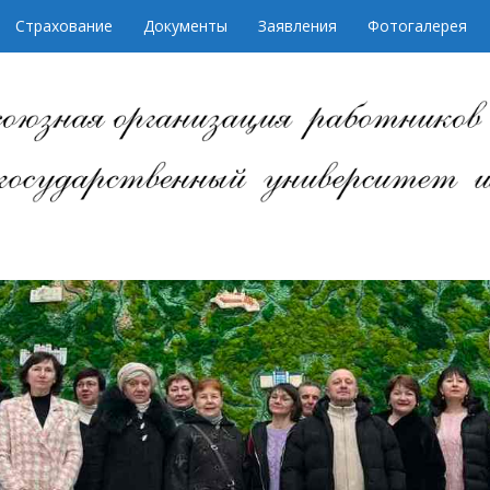
Страхование
Документы
Заявления
Фотогалерея
союзная организация р
Гродненский государс
имени Янки Купал