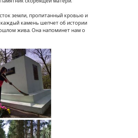
! Памятник скорбящей матери.
часток земли, пропитанный кровью и
 и каждый камень шепчет об истории
прошлом жива. Она напоминет нам о