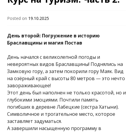
"Гродненский
Posted on
19.10.2025
государственный
День второй: Погружение в историю
университет имени
Браславщины и магия Постав
День начался с великолепной погоды и
Янки Купалы"
невероятных видов Браславщины! Поднялись на
Замковую гору, а затем покорили гору Маяк. Вид
на озёрный край с высоты 80 метров — это нечто
завораживающее!
Этот день был наполнен не только красотой, но и
глубокими эмоциями. Почтили память
погибших в деревне Лабецкие (сестра Хатыни).
Символичное и трогательное место, которое
заставляет задуматься.
А завершили насыщенную программу в