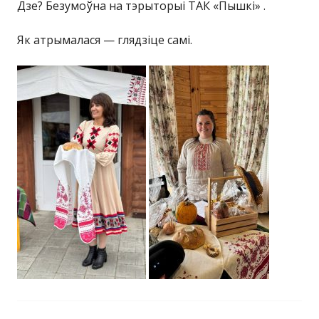
Дзе? Безумоўна на тэрыторыi ТАК «Пышкi» .
Як атрымалася — глядзiце самi.