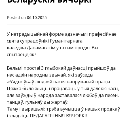
"Гродненский
Posted on
06.10.2025
государственный
У нетрадыцыйнай форме адзначылі прафесійнае
университет имени
свята супрацоўнікі Гуманітарнага
каледжа.Дапамаглі iм у гэтым продкі. Вы
спытаеце,як?
Янки Купалы"
Вельмі проста! З глыбокай даўнасці прыйшоў да
нас адзін народны звычай, які заўсёды
аб’ядноўваў людзей пасля напружанай працы.
Цяжка было жыць і працаваць у тыя далёкія часы,
але заўжды ў народа заставалася любоў да песен,
танцаў, гульняў ды жартаў.
Таму i вырашылі: трэба вучыцца ў нашых продкаў
і зладзіць ПЕДАГАГІЧНЫЯ ВЯЧОРКІ!